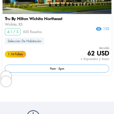
Tru By Hilton Wichita Northeast
Wichita, KS
152
4.1 / 5
600 Reseñas
Selección De Habitación
86 USD
62 USD
1.16 Fichas
+ Impuestos y tasas
9am - 5pm