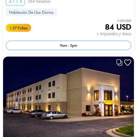
3.7 / 5
384 Reseñas
Habitación De Uso Diurno
118 USD
84 USD
1.57 Fichas
+ Impuestos y tasas
9am - 5pm