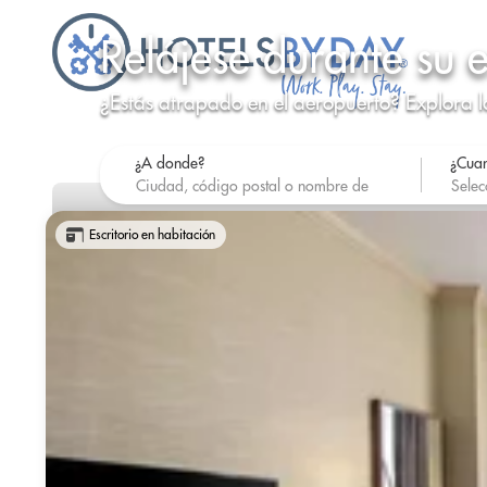
Relájese durante su 
¿Estás atrapado en el aeropuerto? Explora l
¿A donde?
¿Cua
Escritorio en habitación