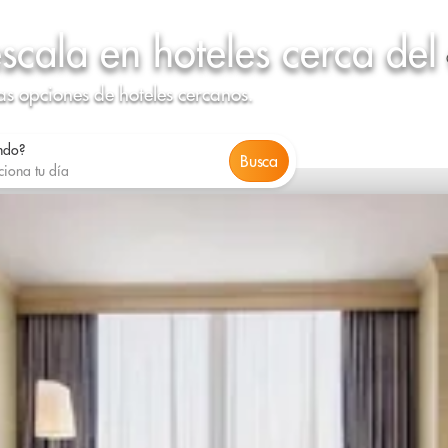
escala en hoteles cerca del
as opciones de hoteles cercanos.
ndo?
Busca