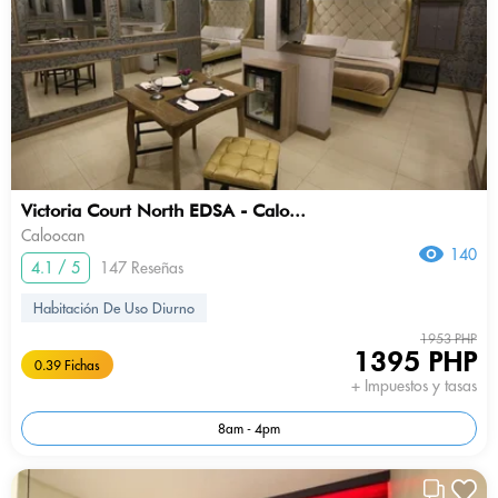
Victoria Court North EDSA - Calo...
Caloocan
140
4.1 / 5
147 Reseñas
Habitación De Uso Diurno
1953 PHP
1395 PHP
0.39 Fichas
+ Impuestos y tasas
8am - 4pm