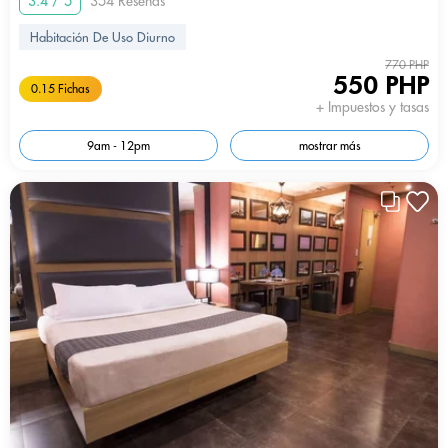
3.4 / 5
354 Reseñas
Habitación De Uso Diurno
770 PHP
550 PHP
0.15 Fichas
+ Impuestos y tasas
9am - 12pm
mostrar más