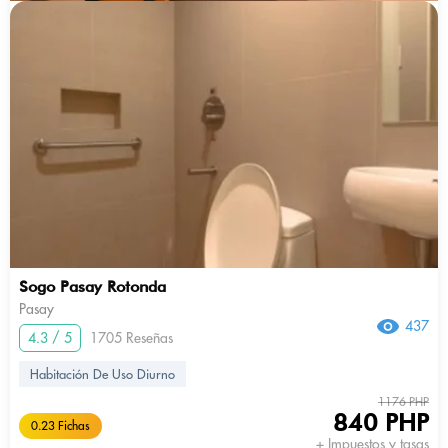
Sogo Pasay Rotonda
Pasay
437
4.3 / 5
1705 Reseñas
Habitación De Uso Diurno
1176 PHP
840 PHP
0.23 Fichas
+ Impuestos y tasas