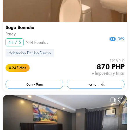
Sogo Buendia
Pasay
369
4.1 / 5
944 Reseñas
Habitación De Uso Diurno
1218 PHP
870 PHP
0.24 Fichas
+ Impuestos y tasas
6am - 9am
mostrar más