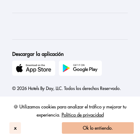
Descargar la aplicación
© 2026 Hotels By Day, LLC. Todos los derechos Reservado.
🍪 Utilizamos cookies para analizar el tráfico y mejorar tu
experiencia.
Política de privacidad
Austria
Canada
France
Germany
India
Ireland
Israel
x
Ok lo entiendo.
Italy
Mexico
Netherlands
Philippines
Singapore