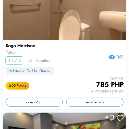
Sogo Harrison
Pasay
368
4.1 / 5
1511 Reseñas
Habitación De Uso Diurno
1099 PHP
785 PHP
0.22 Fichas
+ Impuestos y tasas
6am - 9am
mostrar más