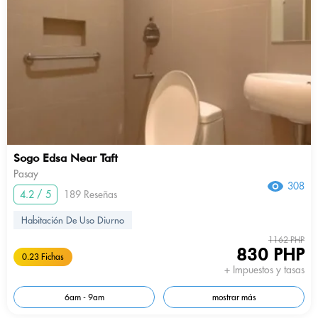
Sogo Edsa Near Taft
Pasay
308
4.2 / 5
189 Reseñas
Habitación De Uso Diurno
1162 PHP
830 PHP
0.23 Fichas
+ Impuestos y tasas
6am - 9am
mostrar más