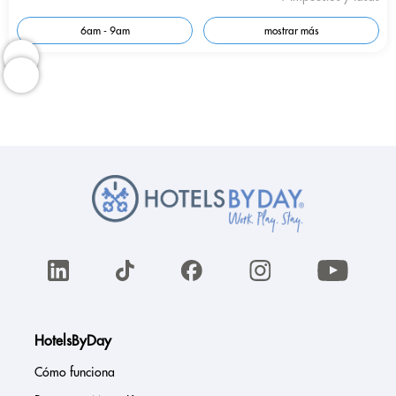
6am - 9am
mostrar más
HotelsByDay
Cómo funciona