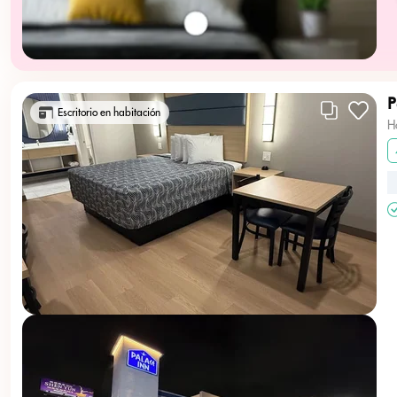
P
Escritorio en habitación
H