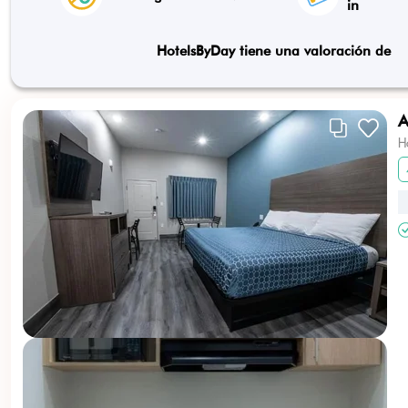
in
HotelsByDay tiene una valoración de
A
H