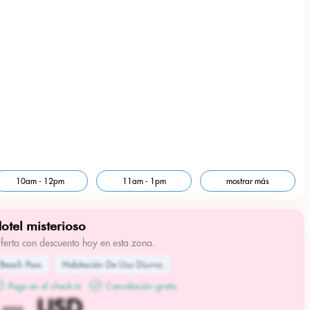
SD
10am - 12pm
11am - 1pm
mostrar más
otel misterioso
ferta con descuento hoy en esta zona.
Beach Pass
Habitación De Uso Diurno
Pago en el check-in
Cancelación gratis