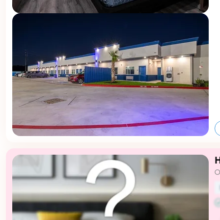
U
???
H
O