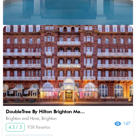
DoubleTree By Hilton Brighton Me...
Brighton and Hove, Brighton
147
4.3 / 5
938 Reseñas