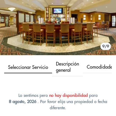
1/9
2/9
3/9
4/9
5/9
6/9
7/9
8/9
9/9
Descripción
Comodidades
Seleccionar Servicio
general
Lo sentimos pero
no hay disponibilidad
para
8 agosto, 2026
. Por favor elija una propiedad o fecha
diferente.