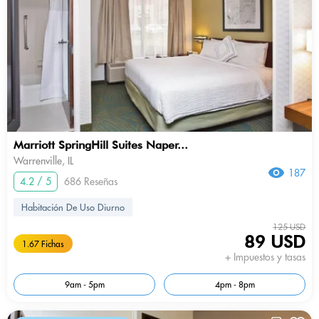
Marriott SpringHill Suites Naper...
Warrenville, IL
187
4.2 / 5
686 Reseñas
Habitación De Uso Diurno
125 USD
89 USD
1.67 Fichas
+ Impuestos y tasas
9am - 5pm
4pm - 8pm