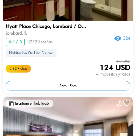
Hyatt Place Chicago, Lombard / O...
Lombard, IL
324
4.5 / 5
3272 Reseñas
Habitación De Uso Diurno
174 USD
124 USD
2.32 Fichas
+ Impuestos y tasas
8am - 5pm
Escritorio en habitación