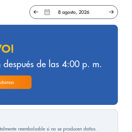
VO!
 después de las 4:00 p. m.
cturnas
otalmente reembolsable si no se producen daños.