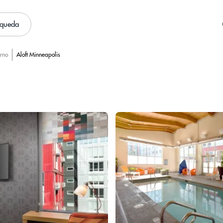
squeda
urno
Aloft Minneapolis