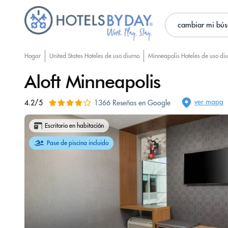
cambiar mi bú
Hogar
United States Hoteles de uso diurno
Minneapolis Hoteles de uso di
Aloft Minneapolis
ver mapa
4.2/5
1366 Reseñas en Google
Escritorio en habitación
Pase de piscina incluido