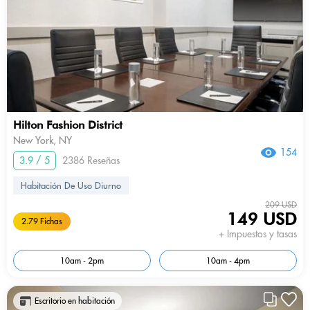
Hilton Fashion District
New York, NY
154
3.9 / 5
2386 Reseñas
Habitación De Uso Diurno
209 USD
149 USD
2.79 Fichas
+ Impuestos y tasas
10am - 2pm
10am - 4pm
Escritorio en habitación