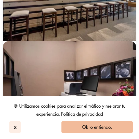
🍪 Utilizamos cookies para analizar el tráfico y mejorar tu
experiencia.
Política de privacidad
x
Ok lo entiendo.
Hilton New York Fashion District
New York, NY