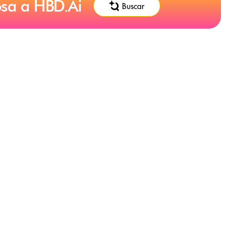
osa a HBD.Ai
Buscar