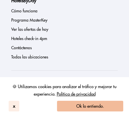
HotelsByDay
Cómo funciona
Programa MasterKey
Ver las ofertas de hoy
Hoteles check-in 4pm
Contáctenos
Todas las ubicaciones
Sobre nosotros
🍪 Utilizamos cookies para analizar el tráfico y mejorar tu
experiencia.
Política de privacidad
Prensa
Página de inversores
x
Ok lo entiendo.
Reseñas
FAQs