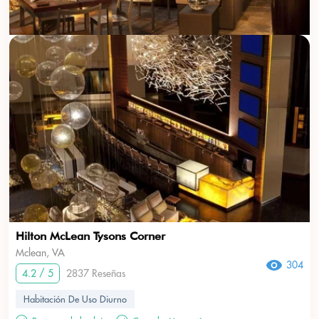
Hilton McLean Tysons Corner
Mclean, VA
304
4.2 / 5
2837 Reseñas
Habitación De Uso Diurno