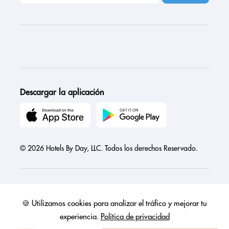
Descargar la aplicación
© 2026 Hotels By Day, LLC. Todos los derechos Reservado.
🍪 Utilizamos cookies para analizar el tráfico y mejorar tu
Austria
Canada
France
Germany
India
Ireland
Israel
experiencia.
Política de privacidad
Italy
Mexico
Netherlands
Philippines
Singapore