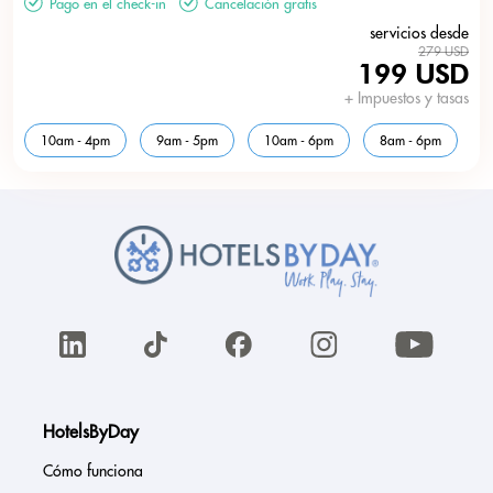
Pago en el check-in
Cancelación gratis
servicios desde
279 USD
199 USD
+ Impuestos y tasas
10am - 4pm
9am - 5pm
10am - 6pm
8am - 6pm
HotelsByDay
Cómo funciona