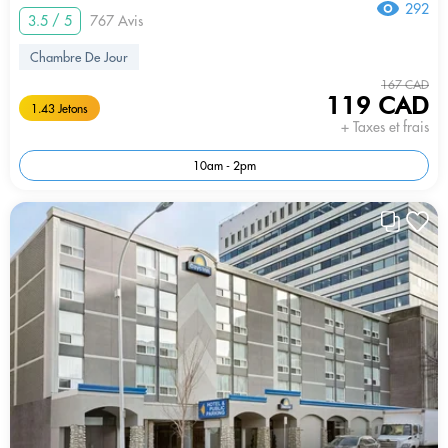
292
3.5 / 5
767 Avis
Chambre De Jour
167 CAD
119 CAD
1.43 Jetons
+ Taxes et frais
10am - 2pm