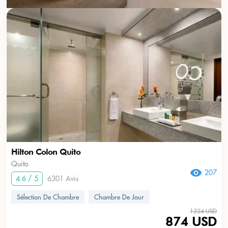
Hilton Colon Quito
Quito
207
4.6 / 5
6301 Avis
Sélection De Chambre
Chambre De Jour
1224 USD
874 USD