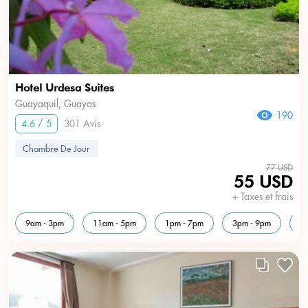
Hotel Urdesa Suites
Guayaquil, Guayas
190
4.6 / 5
301 Avis
Chambre De Jour
77 USD
55 USD
+ Taxes et frais
9am - 3pm
11am - 5pm
1pm - 7pm
3pm - 9pm
5