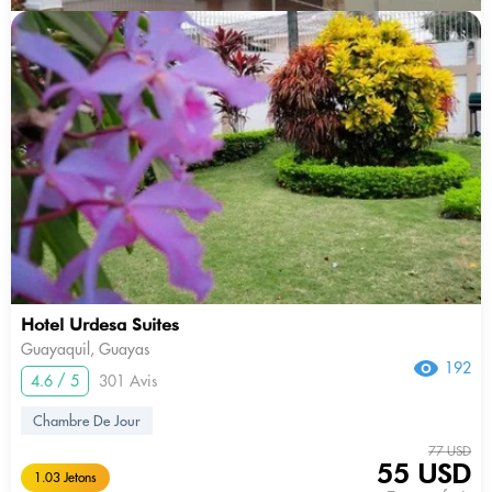
Hotel Urdesa Suites
Guayaquil, Guayas
192
4.6 / 5
301 Avis
Chambre De Jour
77 USD
55 USD
1.03 Jetons