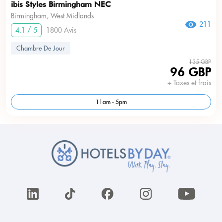
ibis Styles Birmingham NEC
Birmingham, West Midlands
211
4.1 / 5
1800 Avis
Chambre De Jour
135 GBP
96 GBP
+ Taxes et frais
11am - 5pm