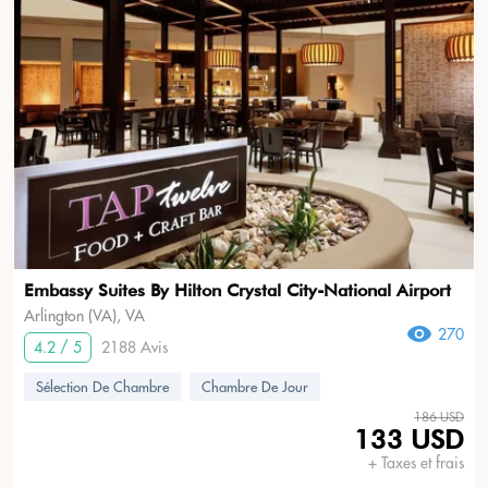
Embassy Suites By Hilton Crystal City-National Airport
Arlington (VA), VA
270
4.2 / 5
2188 Avis
Sélection De Chambre
Chambre De Jour
186 USD
133 USD
+ Taxes et frais