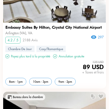
Embassy Suites By Hilton, Crystal City National Airport
Arlington (VA), VA
297
4.2 / 5
2188 Avis
Chambre De Jour
Cosy/Romantique
Payez plus tard à la propriété
Annulation gratuite
125 USD
89 USD
+ Taxes et frais
8am - 1pm
10am - 3pm
9am - 2pm
Bureau dans la chambre