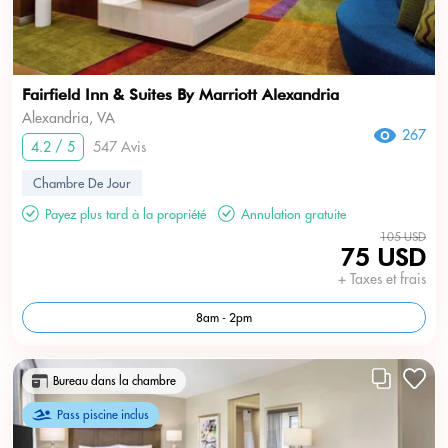
Fairfield Inn & Suites By Marriott Alexandria
Alexandria, VA
267
4.2 / 5
547 Avis
Chambre De Jour
Payez plus tard à la propriété
Annulation gratuite
105 USD
75 USD
+ Taxes et frais
8am - 2pm
Bureau dans la chambre
Pass piscine inclus