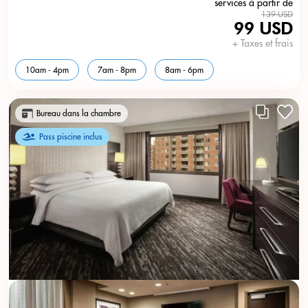
services à partir de
139 USD
99 USD
+ Taxes et frais
10am - 4pm
7am - 8pm
8am - 6pm
Bureau dans la chambre
Pass piscine inclus