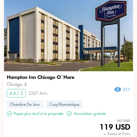
Hampton Inn Chicago O`Hare
Chicago, IL
311
4.4 / 5
2267 Avis
Chambre De Jour
Cosy/Romantique
Payez plus tard à la propriété
Annulation gratuite
167 USD
119 USD
+ Taxes et frais