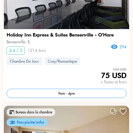
Holiday Inn Express & Suites Bensenville - O'Hare
Bensenville, IL
294
4.4 / 5
1214 Avis
Chambre De Jour
Cosy/Romantique
105 USD
75 USD
+ Taxes et frais
9am - 4pm
Bureau dans la chambre
Pass piscine inclus