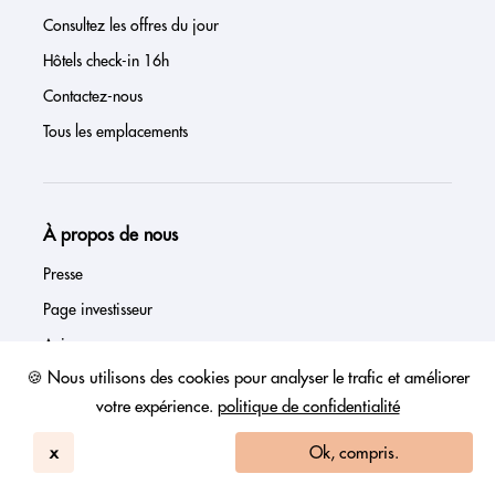
Consultez les offres du jour
Hôtels check-in 16h
Contactez-nous
Tous les emplacements
À propos de nous
Presse
Page investisseur
Avis
🍪 Nous utilisons des cookies pour analyser le trafic et améliorer
FAQs
votre expérience.
politique de confidentialité
Blog
Signez mon hôtel
x
Ok, compris.
Connexion hôtelière