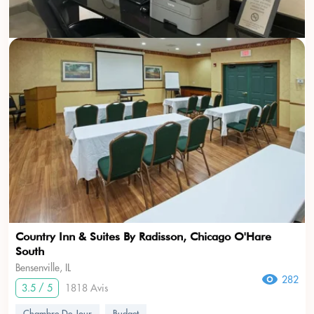
Country Inn & Suites By Radisson, Chicago O'Hare
South
Bensenville, IL
282
3.5 / 5
1818 Avis
Chambre De Jour
Budget