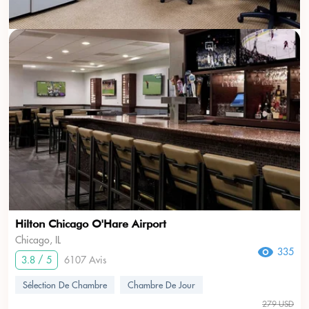
Hilton Chicago O'Hare Airport
Chicago, IL
335
3.8 / 5
6107 Avis
Sélection De Chambre
Chambre De Jour
279 USD