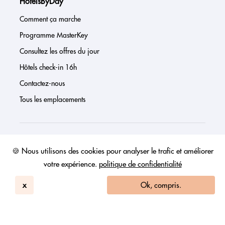
HotelsByDay
Comment ça marche
Programme MasterKey
Consultez les offres du jour
Hôtels check-in 16h
Contactez-nous
Tous les emplacements
À propos de nous
🍪 Nous utilisons des cookies pour analyser le trafic et améliorer
votre expérience.
politique de confidentialité
Presse
Page investisseur
x
Ok, compris.
Avis
FAQs