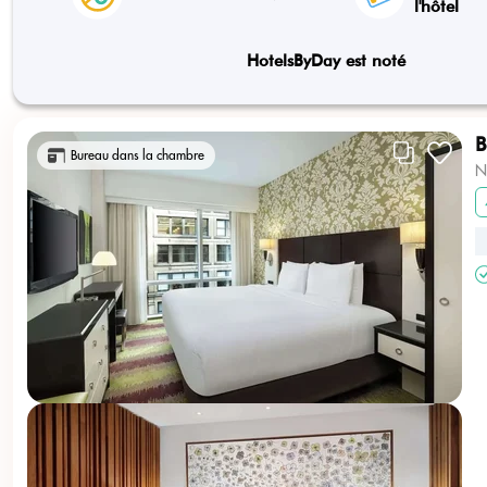
l'hôtel
HotelsByDay est noté
B
Bureau dans la chambre
N