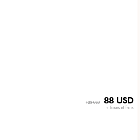
88 USD
123 USD
+ Taxes et frais