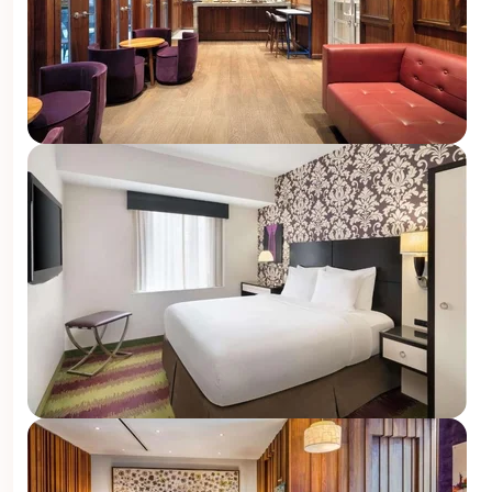
U
???