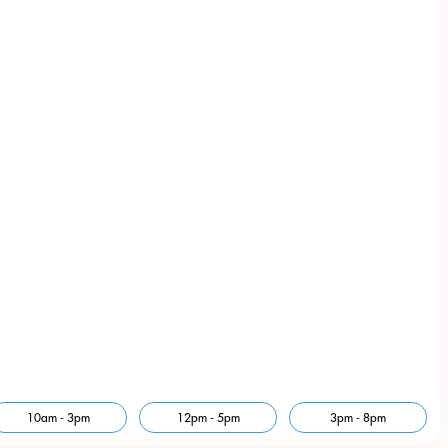
10am - 3pm
12pm - 5pm
3pm - 8pm