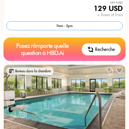
181 USD
129 USD
+ Taxes et frais
9am - 5pm
Posez n'importe quelle
Recherche
question à HBD.Ai
Bureau dans la chambre