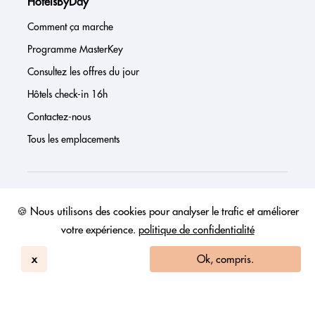
HotelsByDay
Comment ça marche
Programme MasterKey
Consultez les offres du jour
Hôtels check-in 16h
Contactez-nous
Tous les emplacements
À propos de nous
🍪 Nous utilisons des cookies pour analyser le trafic et améliorer
votre expérience.
politique de confidentialité
Presse
Page investisseur
x
Ok, compris.
Avis
FAQs