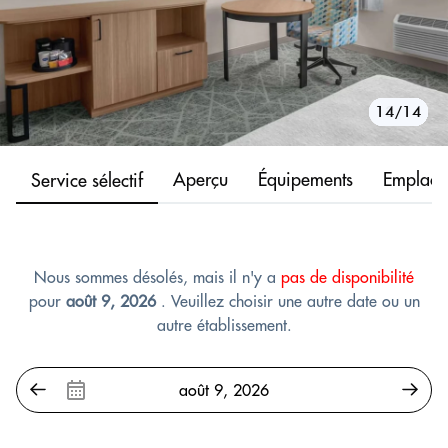
10/14
11/14
12/14
13/14
14/14
1/14
2/14
3/14
4/14
5/14
6/14
7/14
8/14
9/14
Aperçu
Équipements
Emplace
Service sélectif
Nous sommes désolés, mais il n'y a
pas de disponibilité
pour
août 9, 2026
. Veuillez choisir une autre date ou un
autre établissement.