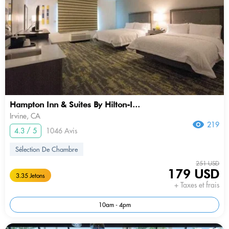
Hampton Inn & Suites By Hilton-I...
Irvine, CA
219
4.3 / 5
1046 Avis
Sélection De Chambre
251 USD
179 USD
3.35 Jetons
+ Taxes et frais
10am - 4pm