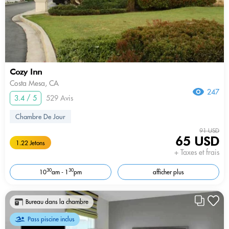
Cozy Inn
Costa Mesa, CA
247
3.4 / 5
529 Avis
Chambre De Jour
91 USD
65 USD
1.22 Jetons
+ Taxes et frais
30
30
10
am - 1
pm
afficher plus
Bureau dans la chambre
Pass piscine inclus