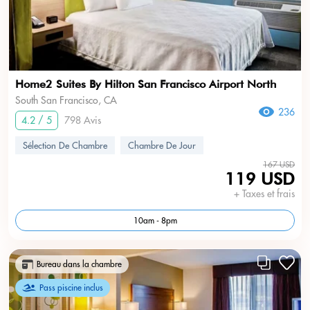
Home2 Suites By Hilton San Francisco Airport North
South San Francisco, CA
236
4.2 / 5
798 Avis
Sélection De Chambre
Chambre De Jour
167 USD
119 USD
+ Taxes et frais
10am - 8pm
Bureau dans la chambre
Pass piscine inclus