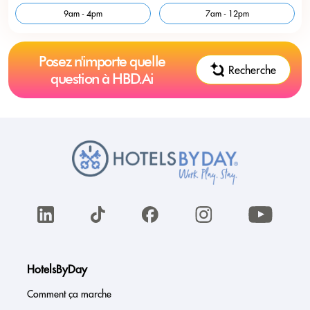
9am - 4pm
7am - 12pm
Posez n'importe quelle
Recherche
question à HBD.Ai
HotelsByDay
Comment ça marche