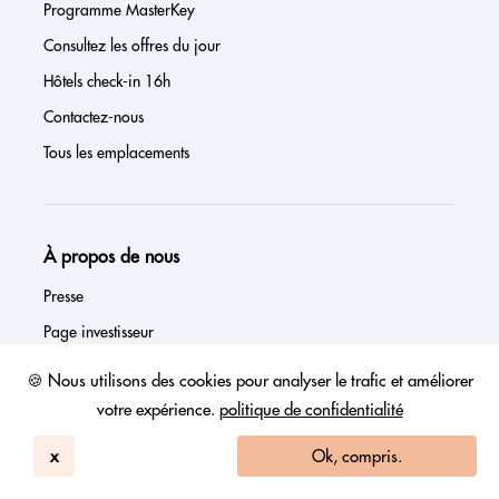
Programme MasterKey
Consultez les offres du jour
Hôtels check-in 16h
Contactez-nous
Tous les emplacements
À propos de nous
Presse
Page investisseur
Avis
🍪 Nous utilisons des cookies pour analyser le trafic et améliorer
FAQs
votre expérience.
politique de confidentialité
Blog
x
Ok, compris.
Signez mon hôtel