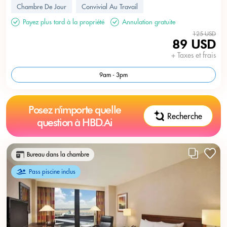
Chambre De Jour
Convivial Au Travail
Payez plus tard à la propriété
Annulation gratuite
125 USD
89 USD
+ Taxes et frais
9am - 3pm
Posez n'importe quelle
Recherche
question à HBD.Ai
Bureau dans la chambre
Pass piscine inclus