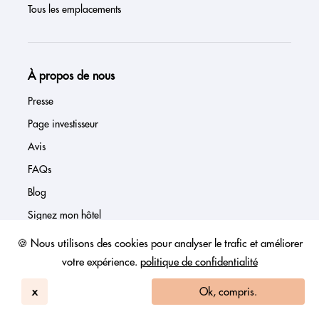
Tous les emplacements
À propos de nous
Presse
Page investisseur
Avis
FAQs
Blog
Signez mon hôtel
Connexion hôtelière
🍪 Nous utilisons des cookies pour analyser le trafic et améliorer
votre expérience.
politique de confidentialité
x
Ok, compris.
Nos politiques de vente