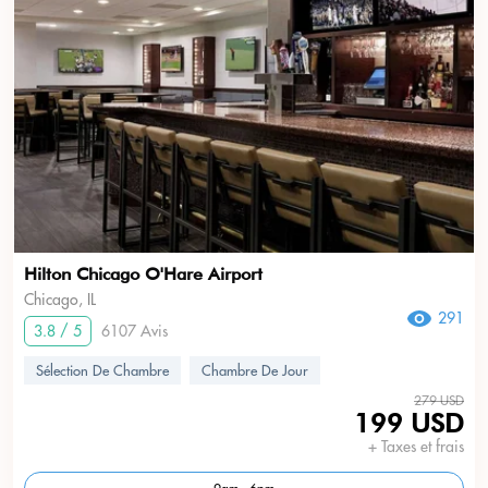
Hilton Chicago O'Hare Airport
Chicago, IL
291
3.8 / 5
6107 Avis
Sélection De Chambre
Chambre De Jour
279 USD
199 USD
+ Taxes et frais