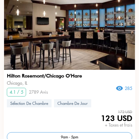
Hilton Rosemont/Chicago O'Hare
Chicago, IL
285
4.1 / 5
2789 Avis
Sélection De Chambre
Chambre De Jour
172 USD
123 USD
+ Taxes et frais
9am - 5pm