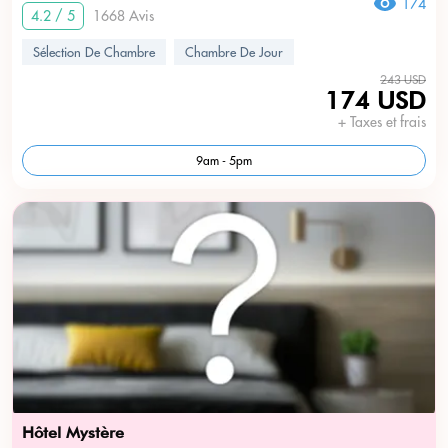
174
4.2 / 5
1668 Avis
Sélection De Chambre
Chambre De Jour
243 USD
174 USD
+ Taxes et frais
9am - 5pm
Hôtel Mystère