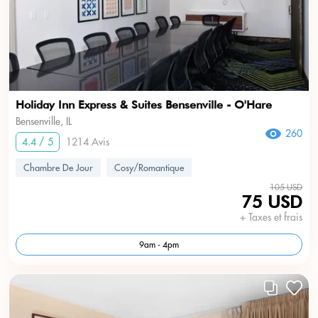
Holiday Inn Express & Suites Bensenville - O'Hare
Bensenville, IL
260
4.4 / 5
1214 Avis
Chambre De Jour
Cosy/Romantique
105 USD
75 USD
+ Taxes et frais
9am - 4pm