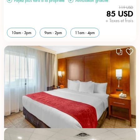
Payez plus tard à la propriété
Annulation gratuite
119 USD
85 USD
+ Taxes et frais
10am - 3pm
9am - 2pm
11am - 4pm