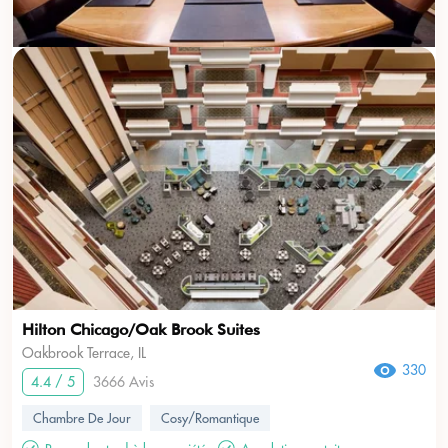
Hilton Chicago/Oak Brook Suites
Oakbrook Terrace, IL
330
4.4 / 5
3666 Avis
Chambre De Jour
Cosy/Romantique