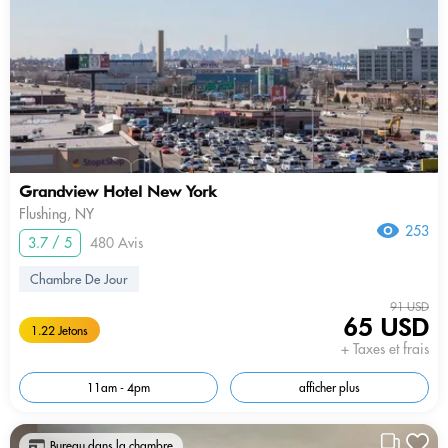
Grandview Hotel New York
Flushing, NY
253
3.7 / 5
480 Avis
Chambre De Jour
91 USD
65 USD
1.22 Jetons
+ Taxes et frais
11am - 4pm
afficher plus
Bureau dans la chambre