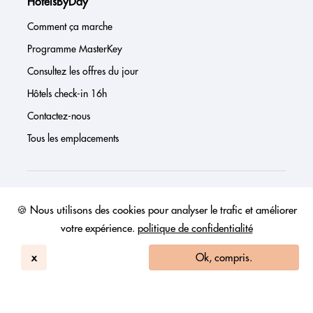
HotelsByDay
Comment ça marche
Programme MasterKey
Consultez les offres du jour
Hôtels check-in 16h
Contactez-nous
Tous les emplacements
À propos de nous
🍪 Nous utilisons des cookies pour analyser le trafic et améliorer
votre expérience.
politique de confidentialité
Presse
Page investisseur
x
Ok, compris.
Avis
FAQs