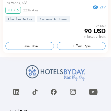
Las Vegas, NV
219
4.1 / 5
2236 Avis
Chambre De Jour
Convivial Au Travail
126 USD
90 USD
+ Taxes et frais
30
10am - 3pm
11
am - 6pm