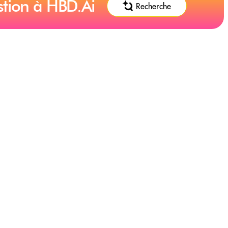
stion à HBD.Ai
Recherche