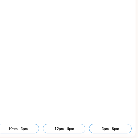
10am - 3pm
12pm - 5pm
3pm - 8pm