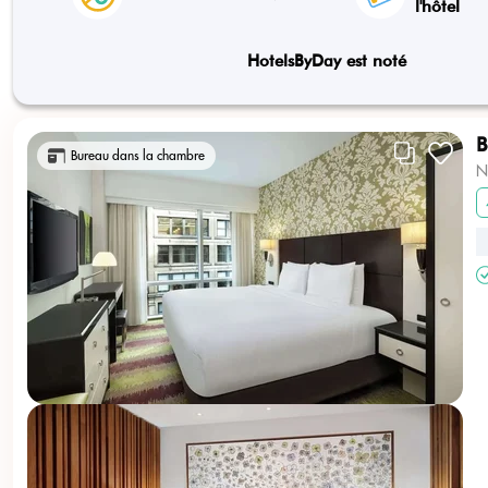
l'hôtel
HotelsByDay est noté
B
Bureau dans la chambre
N