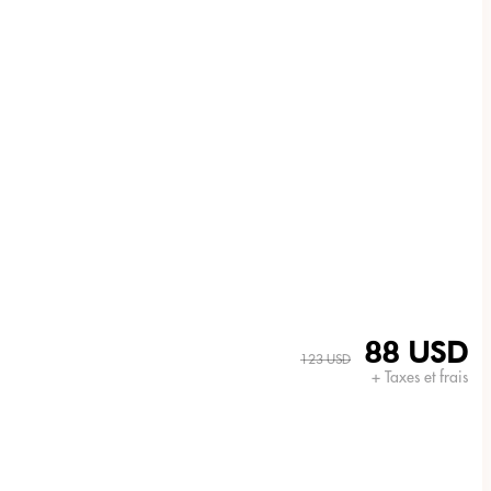
88 USD
123 USD
+ Taxes et frais