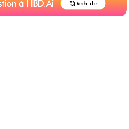
stion à HBD.Ai
Recherche