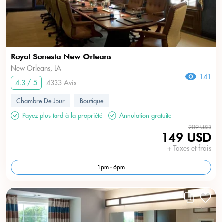
Royal Sonesta New Orleans
New Orleans, LA
141
4.3 / 5
4333 Avis
Chambre De Jour
Boutique
Payez plus tard à la propriété
Annulation gratuite
209 USD
149 USD
+ Taxes et frais
1pm - 6pm