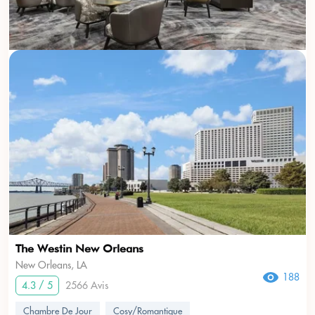
The Westin New Orleans
New Orleans, LA
188
4.3 / 5
2566 Avis
Chambre De Jour
Cosy/Romantique