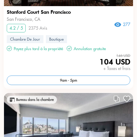
Stanford Court San Francisco
San Francisco, CA
277
4.2 / 5
2375 Avis
Chambre De Jour
Boutique
Payez plus tard à la propriété
Annulation gratuite
146 USD
104 USD
+ Taxes et frais
9am - 5pm
Bureau dans la chambre