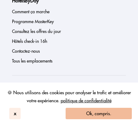
HotelsByDay
Comment ça marche
Programme MasterKey
Consultez les offres du jour
Hôtels check-in 16h
Contactez-nous
Tous les emplacements
À propos de nous
🍪 Nous utilisons des cookies pour analyser le trafic et améliorer
votre expérience.
politique de confidentialité
Presse
Page investisseur
x
Ok, compris.
Avis
FAQs