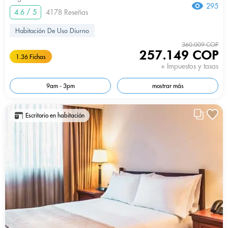
295
4.6 / 5
4178 Reseñas
Habitación De Uso Diurno
360.009 COP
257.149 COP
1.36 Fichas
+ Impuestos y tasas
9am - 3pm
mostrar más
Escritorio en habitación