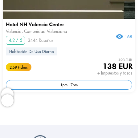
Hotel NH Valencia Center
Valencia, Comunidad Valenciana
168
4.2 / 5
3444 Reseñas
Habitación De Uso Diurno
193 EUR
138 EUR
2.69 Fichas
+ Impuestos y tasas
1pm - 7pm