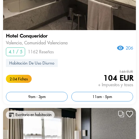
Hotel Conqueridor
Valencia, Comunidad Valenciana
206
4.1 / 5
1162 Reseñas
Habitación De Uso Diurno
146 EUR
104 EUR
2.04 Fichas
+ Impuestos y tasas
9am - 3pm
11am - 5pm
Escritorio en habitación