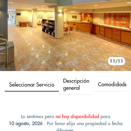
10/11
11/11
1/11
2/11
3/11
4/11
5/11
6/11
7/11
8/11
9/11
Descripción
Comodidades
Seleccionar Servicio
general
Lo sentimos pero
no hay disponibilidad
para
10 agosto, 2026
. Por favor elija una propiedad o fecha
diferente.