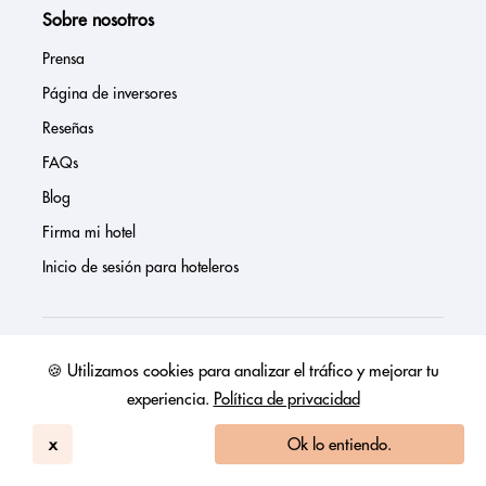
Sobre nosotros
Prensa
Página de inversores
Reseñas
FAQs
Blog
Firma mi hotel
Inicio de sesión para hoteleros
Nuestras políticas
🍪 Utilizamos cookies para analizar el tráfico y mejorar tu
experiencia.
Política de privacidad
Política de privacidad
Política de reservas
x
Ok lo entiendo.
Condiciones de uso