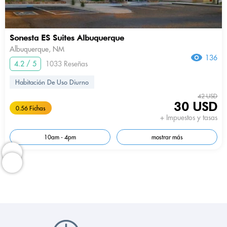
Sonesta ES Suites Albuquerque
Albuquerque, NM
136
4.2 / 5
1033 Reseñas
Habitación De Uso Diurno
42 USD
30 USD
0.56 Fichas
+ Impuestos y tasas
10am - 4pm
mostrar más