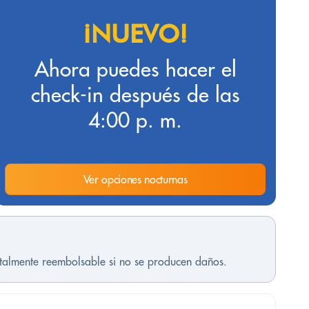
¡NUEVO!
Ahora puedes hacer el
check-in después de las
4:00 p. m.
Ver opciones nocturnas
otalmente reembolsable si no se producen daños.