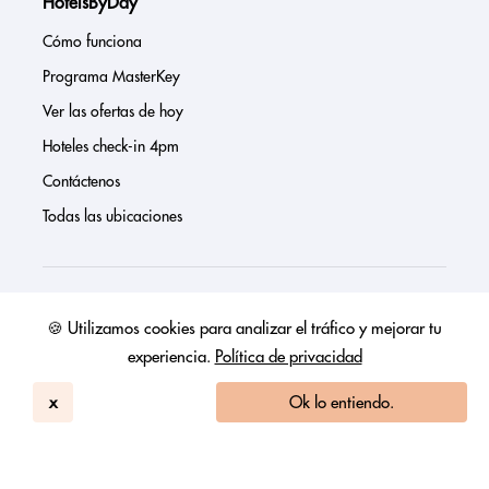
HotelsByDay
Cómo funciona
Programa MasterKey
Ver las ofertas de hoy
Hoteles check-in 4pm
Contáctenos
Todas las ubicaciones
Sobre nosotros
🍪 Utilizamos cookies para analizar el tráfico y mejorar tu
experiencia.
Política de privacidad
Prensa
Página de inversores
x
Ok lo entiendo.
Reseñas
FAQs