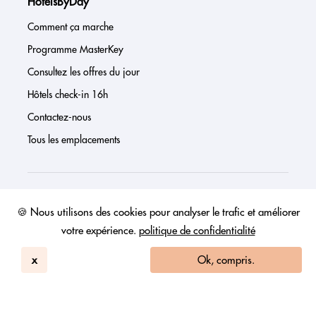
HotelsByDay
Comment ça marche
Programme MasterKey
Consultez les offres du jour
Hôtels check-in 16h
Contactez-nous
Tous les emplacements
À propos de nous
🍪 Nous utilisons des cookies pour analyser le trafic et améliorer
votre expérience.
politique de confidentialité
Presse
Page investisseur
x
Ok, compris.
Avis
FAQs