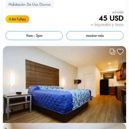
Habitación De Uso Diurno
63 USD
45 USD
0.84 Fichas
+ Impuestos y tasas
9am - 3pm
mostrar más