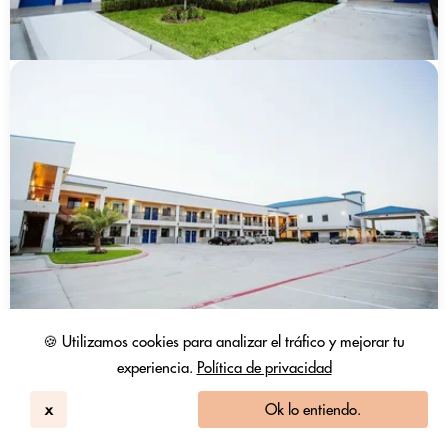
🍪 Utilizamos cookies para analizar el tráfico y mejorar tu
Palace Inn Westpark Blue
experiencia.
Política de privacidad
Houston, TX
189
4.1 / 5
238 Reseñas
x
Ok lo entiendo.
Habitación De Uso Diurno