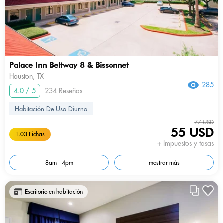
Palace Inn Beltway 8 & Bissonnet
Houston, TX
285
4.0 / 5
234 Reseñas
Habitación De Uso Diurno
77 USD
55 USD
1.03 Fichas
+ Impuestos y tasas
8am - 4pm
mostrar más
Escritorio en habitación