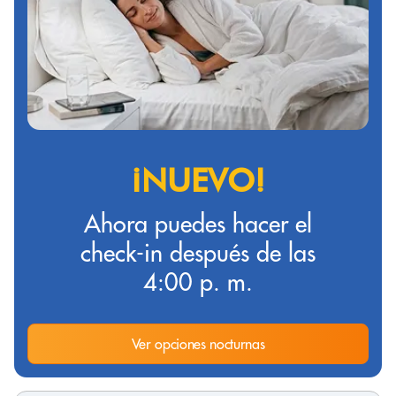
¡NUEVO!
Ahora puedes hacer el
check-in después de las
4:00 p. m.
Ver opciones nocturnas