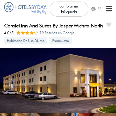
cambiar mi
ES
búsqueda
Coratel Inn And Suites By Jasper Wichita North
4.0/5
19 Reseñas en Google
Habitación De Uso Diurno
Presupuesto