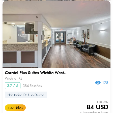
Coratel Plus Suites Wichita West...
Wichita, KS
178
3.7 / 5
384 Reseñas
Habitación De Uso Diurno
118 USD
84 USD
1.57 Fichas
+ Impuestos y tasas