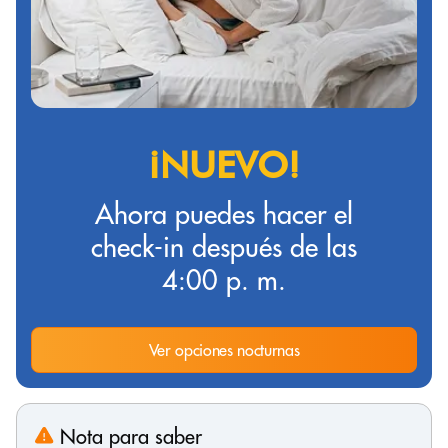
¡NUEVO!
Ahora puedes hacer el
check-in después de las
4:00 p. m.
Ver opciones nocturnas
Nota para saber