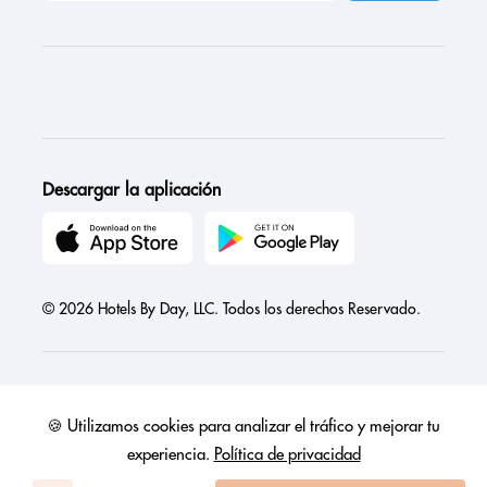
Descargar la aplicación
© 2026 Hotels By Day, LLC. Todos los derechos Reservado.
🍪 Utilizamos cookies para analizar el tráfico y mejorar tu
Austria
Canada
France
Germany
India
Ireland
Israel
experiencia.
Política de privacidad
Italy
Mexico
Netherlands
Philippines
Singapore