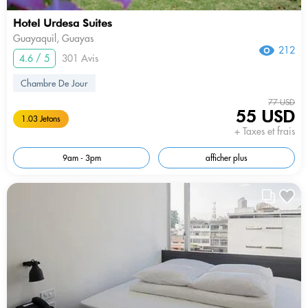
Hotel Urdesa Suites
Guayaquil, Guayas
212
4.6 / 5
301 Avis
Chambre De Jour
77 USD
55 USD
1.03 Jetons
+ Taxes et frais
9am - 3pm
afficher plus