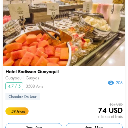
Hotel Radisson Guayaquil
Guayaquil, Guayas
206
4.7 / 5
3508 Avis
Chambre De Jour
104 USD
74 USD
1.39 Jetons
+ Taxes et frais
3pm - 9pm
5pm - 11pm