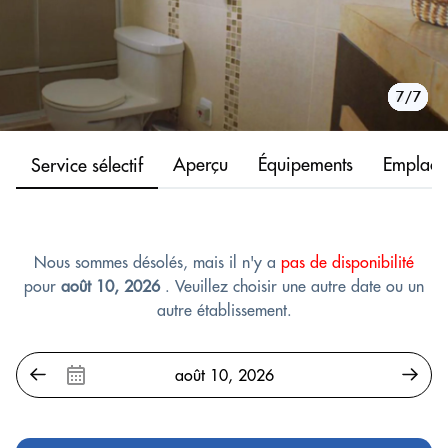
1/7
2/7
3/7
4/7
5/7
6/7
7/7
Aperçu
Équipements
Emplace
Service sélectif
Nous sommes désolés, mais il n'y a
pas de disponibilité
pour
août 10, 2026
. Veuillez choisir une autre date ou un
autre établissement.