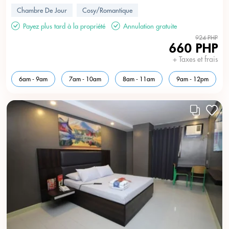
Chambre De Jour
Cosy/Romantique
Payez plus tard à la propriété
Annulation gratuite
924 PHP
660 PHP
+ Taxes et frais
6am - 9am
7am - 10am
8am - 11am
9am - 12pm