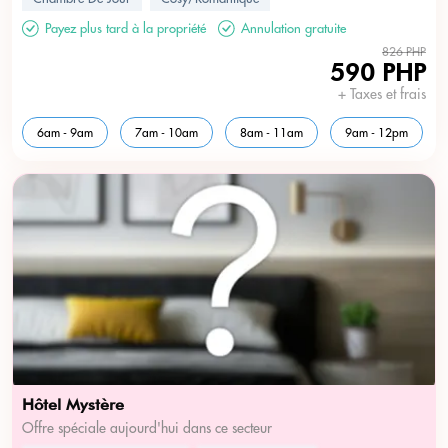
Payez plus tard à la propriété
Annulation gratuite
826 PHP
USD
???
590 PHP
+ Taxes et frais
6am - 9am
7am - 10am
8am - 11am
9am - 12pm
Hôtel Mystère
Offre spéciale aujourd'hui dans ce secteur