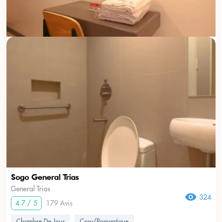
Sogo General Trias
General Trias
324
4.7 / 5
179 Avis
Chambre De Jour
Cosy/Romantique