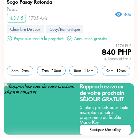
Sogo Pasay Rotonda
Pasay
406
4.3 / 5
1705 Avis
Chambre De Jour
Cosy/Romantique
Payez plus tard à la propriété
Annulation gratuite
1176 PHP
840 PHP
+ Taxes et frais
6am - 9am
7am - 10am
8am - 11am
9am - 12pm
Rapprochez-vous
de votre prochain
SÉJOUR GRATUIT
5 jetons gratuits pour toute
inscription à notre
programme de fidélité
MasterKey
Rejoignez MasterKey