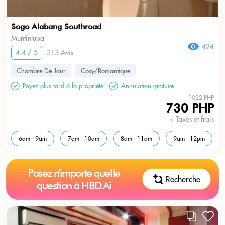
Sogo Alabang Southroad
Muntinlupa
424
4.4 / 5
313 Avis
Chambre De Jour
Cosy/Romantique
Payez plus tard à la propriété
Annulation gratuite
1022 PHP
730 PHP
+ Taxes et frais
6am - 9am
7am - 10am
8am - 11am
9am - 12pm
Posez n'importe quelle
Recherche
question à HBD.Ai