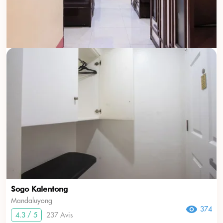
Sogo Kalentong
Mandaluyong
374
4.3 / 5
237 Avis