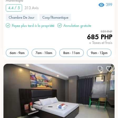
Muntinlupa
399
4.4 / 5
313 Avis
Chambre De Jour
Cosy/Romantique
Payez plus tard à la propriété
Annulation gratuite
959 PHP
685 PHP
+ Taxes et frais
6am - 9am
7am - 10am
8am - 11am
9am - 12pm