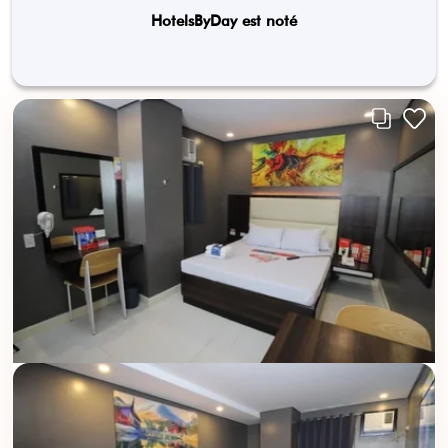
HotelsByDay est noté