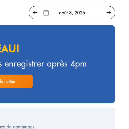
AU!
 enregistrer après 4pm
de nuitée
sence de dommages.