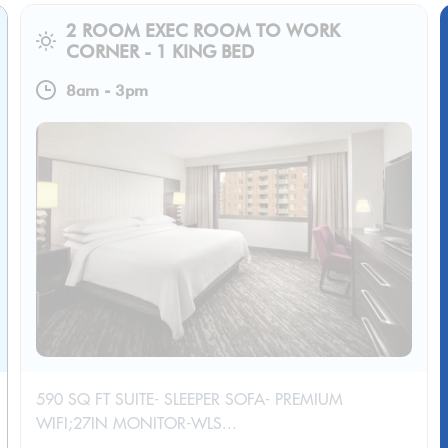
2 ROOM EXEC ROOM TO WORK
CORNER - 1 KING BED
8am
-
3pm
590 SQ FT SUITE- SLEEPER SOFA- PREMIUM
WIFI;27IN MONITOR-WLS...