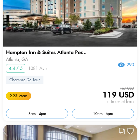
Hampton Inn & Suites Atlanta Per...
Atlanta, GA
290
4.4 / 5
1081 Avis
Chambre De Jour
167 USD
119 USD
2.23 Jetons
+ Taxes et frais
8am - 4pm
10am - 6pm