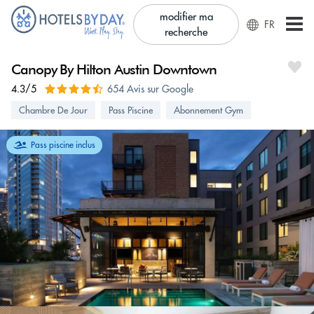
modifier ma
FR
recherche
Canopy By Hilton Austin Downtown
4.3/5
654 Avis sur Google
Chambre De Jour
Pass Piscine
Abonnement Gym
Pass piscine inclus