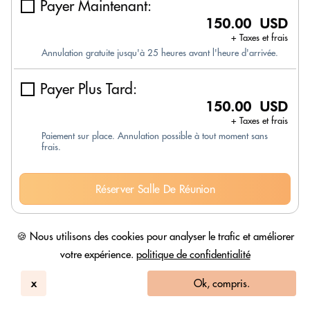
Payer Maintenant:
150.00 USD
+ Taxes et frais
Annulation gratuite jusqu'à 25 heures avant l'heure d'arrivée.
Payer Plus Tard:
150.00 USD
+ Taxes et frais
Paiement sur place. Annulation possible à tout moment sans
frais.
Réserver Salle De Réunion
🍪 Nous utilisons des cookies pour analyser le trafic et améliorer
Salle de réunion
votre expérience.
politique de confidentialité
1pm
-
5pm
Disponibilité limitée!
x
Ok, compris.