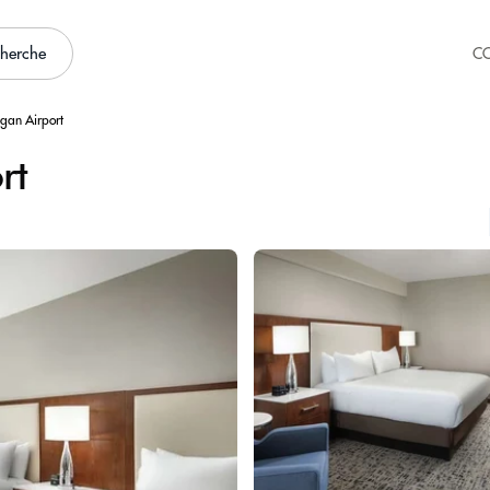
cherche
C
ogan Airport
rt