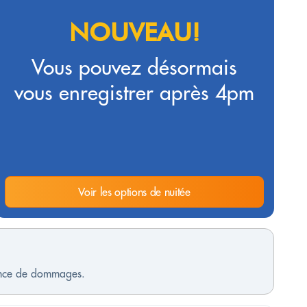
NOUVEAU!
Vous pouvez désormais
vous enregistrer après 4pm
Voir les options de nuitée
sence de dommages.